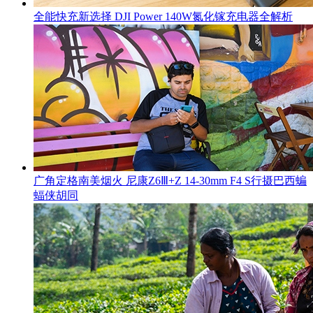
全能快充新选择 DJI Power 140W氮化镓充电器全解析
广角定格南美烟火 尼康Z6Ⅲ+Z 14-30mm F4 S行摄巴西蝙
蝠侠胡同