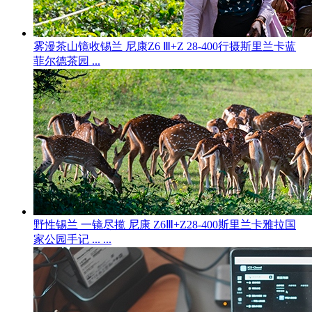
雾漫茶山镜收锡兰 尼康Z6 Ⅲ+Z 28-400行摄斯里兰卡蓝
菲尔德茶园 ...
野性锡兰 一镜尽揽 尼康 Z6Ⅲ+Z28-400斯里兰卡雅拉国
家公园手记 ... ...