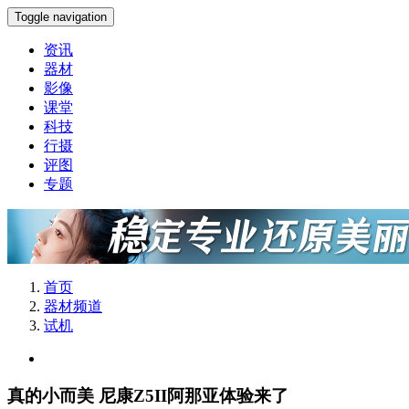
Toggle navigation
资讯
器材
影像
课堂
科技
行摄
评图
专题
首页
器材频道
试机
真的小而美 尼康Z5II阿那亚体验来了