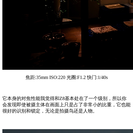
焦距:35mm ISO:220 光圈:F1.2 快门:1/40s
它本身的对焦性能我觉得和Z8基本处在了一个级别，所以你
会发现即使被摄主体在画面上只是占了非常小的比重，它也能
很好的识别和锁定，无论是拍摄鸟还是人物。