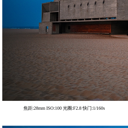
焦距:28mm ISO:100 光圈:F2.8 快门:1/160s