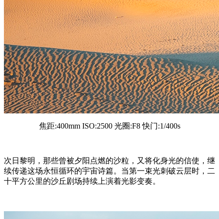
焦距:400mm ISO:2500 光圈:F8 快门:1/400s
次日黎明，那些曾被夕阳点燃的沙粒，又将化身光的信使，继
续传递这场永恒循环的宇宙诗篇。当第一束光刺破云层时，二
十平方公里的沙丘剧场持续上演着光影变奏。