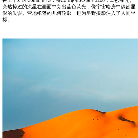
换上了Z 14-30mm f/4 S，将Z6 III的ISO调至3200，25秒曝光。
突然掠过的流星在画面中划出蓝色荧光，像宇宙暗房中偶然显
影的失误。营地帐篷的几何轮廓，也为星野摄影注入了人间坐
标。