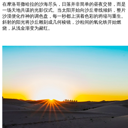
在摩洛哥撒哈拉的沙海尽头，日落并非简单的昼夜交替，而是
一场天地共谋的光影仪式。当太阳开始向沙丘脊线倾斜，整片
沙漠便化作神的调色盘，每一秒都上演着色彩的坍缩与重生。
斜射的阳光将沙丘雕刻成几何棱镜，沙粒间的氧化铁开始燃
烧，从浅金渐变为赭红。