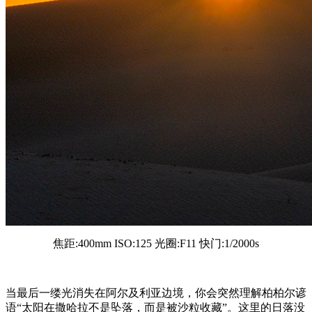
焦距:400mm ISO:125 光圈:F11 快门:1/2000s
当最后一缕光消失在阿尔及利亚边境，你会突然理解柏柏尔谚
语“太阳在撒哈拉不是坠落，而是被沙粒收藏”。这里的日落没