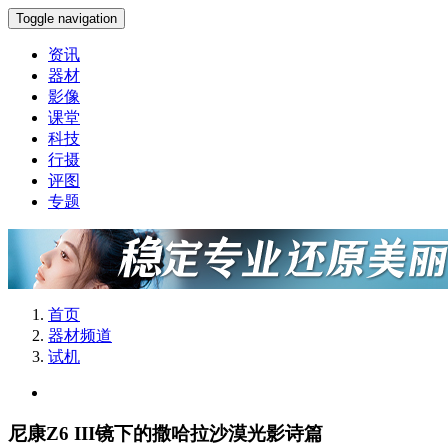
Toggle navigation
资讯
器材
影像
课堂
科技
行摄
评图
专题
首页
器材频道
试机
尼康Z6 III镜下的撒哈拉沙漠光影诗篇