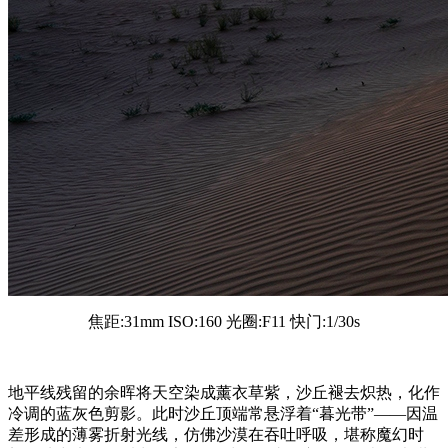
焦距:31mm ISO:160 光圈:F11 快门:1/30s
地平线残留的余晖将天空染成薰衣草紫，沙丘褪去炽热，化作
冷调的蓝灰色剪影。此时沙丘顶端常悬浮着“暮光带”——因温
差形成的薄雾折射光线，仿佛沙漠在吞吐呼吸，堪称魔幻时