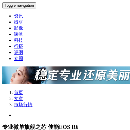
Toggle navigation
资讯
器材
影像
课堂
科技
行摄
评图
专题
首页
文章
市场行情
专业微单旗舰之芯 佳能EOS R6