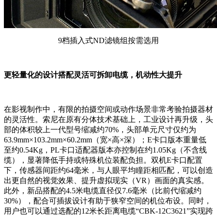
9档插入式ND滤镜组按需选用
更轻量化的设计搭配灵活可拆卸电缆，机动性大提升
在影视制作中，有限的拍摄空间或动作场景非常考验拍摄器材
的灵活性。索尼在原有分体技术基础上，工业设计再升级，头
部的体积较上一代型号缩减约70%，头部单元尺寸仅约为
63.9mm×103.2mm×60.2mm（宽×高×深）；E卡口版本重量低
至约0.54Kg，PL卡口适配器版本亦控制在约1.05Kg（不含线
缆），显著降低手持或特殊机位装配负担。双机E卡口配置
下，传感器间距约64毫米，与人眼平均瞳距相匹配，可以创造
出更自然的视觉效果、提升虚拟现实（VR）画面的真实感。
此外，新品搭配的4.5米电缆直径仅7.6毫米（比前代缩减约
30%），配合可插拔设计有助于狭窄空间的机位布设。同时，
用户也可以通过选配的12米长距离电缆“CBK-12C3621”实现跨