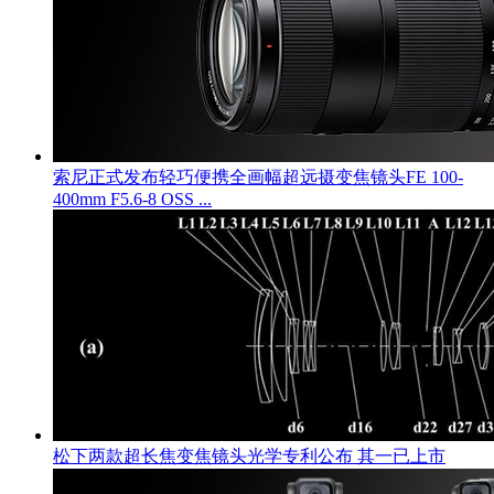
索尼正式发布轻巧便携全画幅超远摄变焦镜头FE 100-
400mm F5.6-8 OSS ...
松下两款超长焦变焦镜头光学专利公布 其一已上市