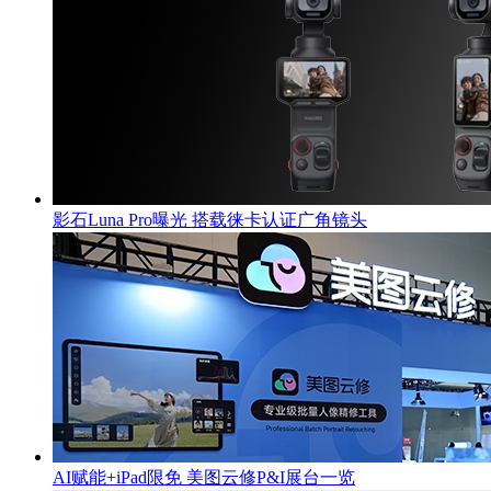
影石Luna Pro曝光 搭载徕卡认证广角镜头
AI赋能+iPad限免 美图云修P&I展台一览