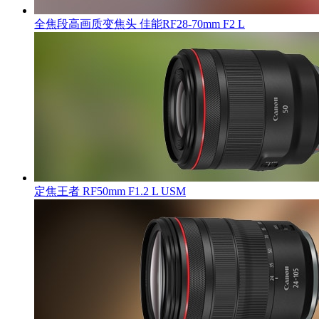
全焦段高画质变焦头 佳能RF28-70mm F2 L
定焦王者 RF50mm F1.2 L USM