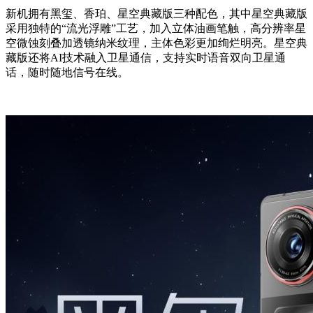
新机拥有黑玺、香珀、星空典藏版三种配色，其中星空典藏版
采用独特的“流光浮雕”工艺，加入立体油画笔触，高分辨率星
空微蚀刻叠加透镜纳米纹理，主体色彩更加绚烂明亮。星空典
藏版还将AI技术融入卫星通信，支持实时语音双向卫星通
话，随时随地信号在线。