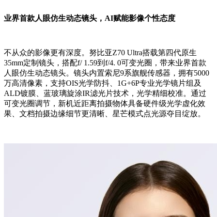
业界首款人眼仿生动态镜头，AI赋能影像个性态度
不从众的影像更有深度。努比亚Z70 Ultra搭载第四代原生
35mm定制镜头，搭配f/ 1.59到f/4. 0可变光圈，带来业界首款
人眼仿生动态镜头。镜头内置索尼9系旗舰传感器，拥有5000
万高清像素，支持OIS光学防抖、1G+6P专业光学镜片组及
ALD镀膜、蓝玻璃旋涂IR滤光片技术，光学精细校准。通过
可变光圈调节，新机近距离拍摄物体具备硬件级光学虚化效
果、文档拍摄边缘细节更清晰、星芒模式点光源夺目绽放。