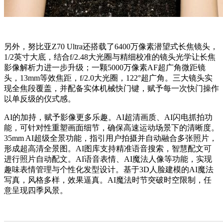
另外，努比亚Z70 Ultra还搭载了6400万像素潜望式长焦镜头，
1/2英寸大底，结合f/2.48大光圈与精细校准的镜头光学让长焦
影像解析力进一步升级；一颗5000万像素AF超广角微距镜
头，13mm等效焦距，f/2.0大光圈，122°超广角。三大镜头实
现全焦段覆盖，并配备实体机械快门键，赋予每一次快门操作
以单反级的仪式感。
AI的加持，赋予影像更多乐趣。AI超清画质、AI闪电抓拍功
能，可针对性重塑画面细节，确保高速运动场景下的清晰度。
35mm AI超级全景功能，指引用户拍摄并自动融合多张照片，
形成超高清全景图。AI图库支持精准语音搜索，智慧配文可
进行照片自动配文。AI语音表情、AI魔法人像等功能，实现
趣味表情管理与个性化发型设计。基于3D人脸建模的AI魔法
写真，风格多样，效果逼真。AI魔法时节突破时空限制，任
意呈现四季风景。