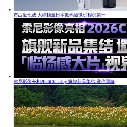
市占近七成 大疆稳坐日本数码摄像机相机第一
索尼影像亮相2026ChinaJoy 旗舰新品集结 邀你同游