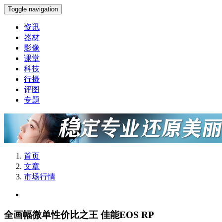
Toggle navigation
资讯
器材
影像
课堂
科技
行摄
评图
专题
首页
文章
市场行情
全画幅微单性价比之王 佳能EOS RP