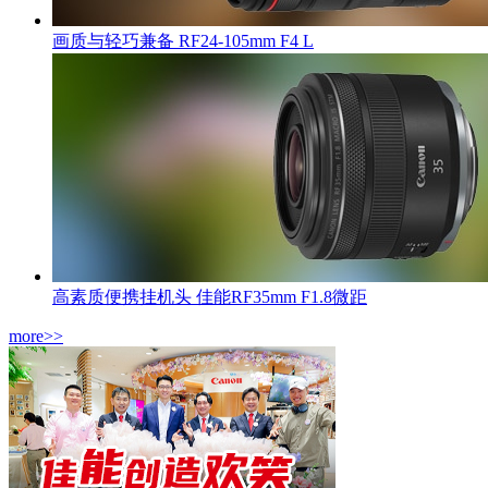
画质与轻巧兼备 RF24-105mm F4 L
高素质便携挂机头 佳能RF35mm F1.8微距
more>>