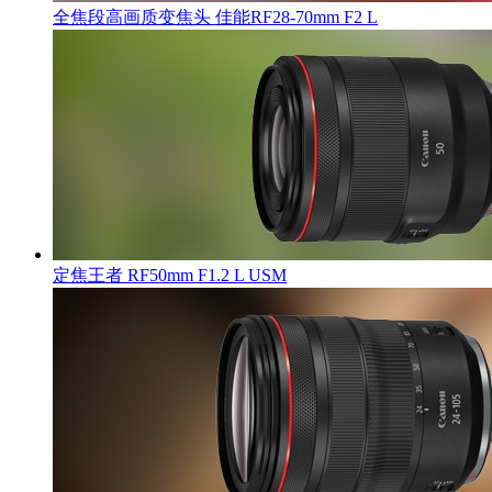
全焦段高画质变焦头 佳能RF28-70mm F2 L
定焦王者 RF50mm F1.2 L USM