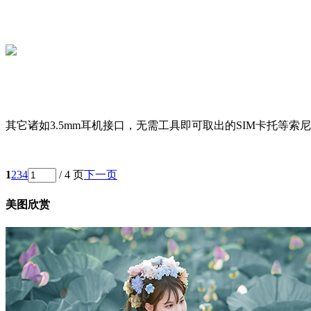
其它诸如3.5mm耳机接口，无需工具即可取出的SIM卡托等索尼Xp
1
2
3
4
/ 4 页
下一页
美图欣赏