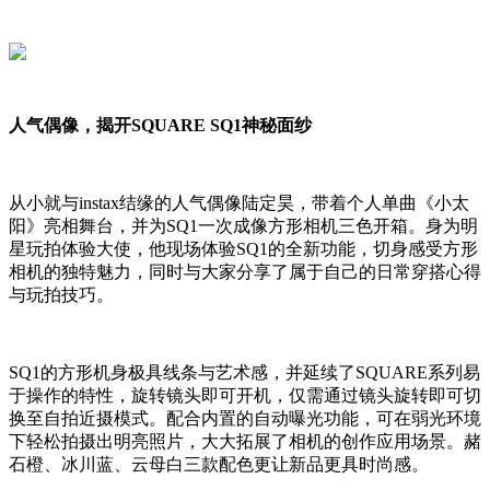
人气偶像，揭开SQUARE SQ1神秘面纱
从小就与instax结缘的人气偶像陆定昊，带着个人单曲《小太
阳》亮相舞台，并为SQ1一次成像方形相机三色开箱。身为明
星玩拍体验大使，他现场体验SQ1的全新功能，切身感受方形
相机的独特魅力，同时与大家分享了属于自己的日常穿搭心得
与玩拍技巧。
SQ1的方形机身极具线条与艺术感，并延续了SQUARE系列易
于操作的特性，旋转镜头即可开机，仅需通过镜头旋转即可切
换至自拍近摄模式。配合内置的自动曝光功能，可在弱光环境
下轻松拍摄出明亮照片，大大拓展了相机的创作应用场景。赭
石橙、冰川蓝、云母白三款配色更让新品更具时尚感。