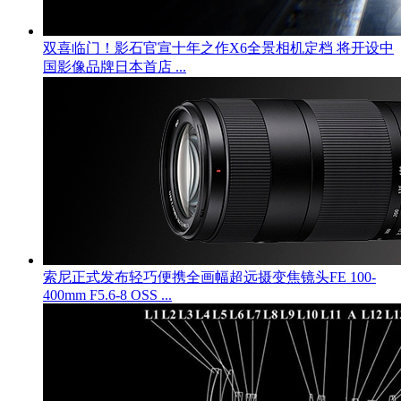
双喜临门！影石官宣十年之作X6全景相机定档 将开设中
国影像品牌日本首店 ...
索尼正式发布轻巧便携全画幅超远摄变焦镜头FE 100-
400mm F5.6-8 OSS ...