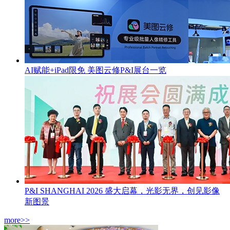
AI赋能+iPad限免 美图云修P&I展台一览
P&I SHANGHAI 2026 盛大启幕，光影无界，创见影像
新图景
more>>