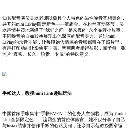
知名配音演员吴磊老师以极具个人特色的磁性嗓音亮相舞台，
并开箱mini LiPlay限定新色——流霜金。在粉丝互动环节，吴
磊声情并茂地演绎了“我们之间，是来真的”六个品牌小故事，
不同嗓音的自如转换展现出他深厚的配音实力。通过mini
LiPlay的录音功能，让每段饱含情感的音频都留在了照片里，
有声打印功能让影像更丰满。音画两者相得益彰，赋予每一张
照片“真实、长久、珍贵、专属”的特殊意义。
手帐达人，教授mini Link趣味玩法
中国首家手帐集市“手帐EVENT”的创办人主编君，成为了mini
Link全新限定色——流霜金的首位体验官。她不仅分享了自己
与instax结缘并创作手帐的心路历程，还亲自示范教授图章编