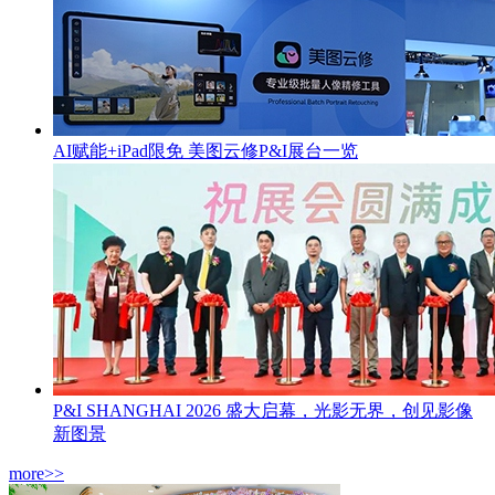
AI赋能+iPad限免 美图云修P&I展台一览
P&I SHANGHAI 2026 盛大启幕，光影无界，创见影像
新图景
more>>