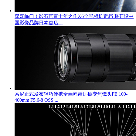
双喜临门！影石官宣十年之作X6全景相机定档 将开设中
国影像品牌日本首店 ...
索尼正式发布轻巧便携全画幅超远摄变焦镜头FE 100-
400mm F5.6-8 OSS ...