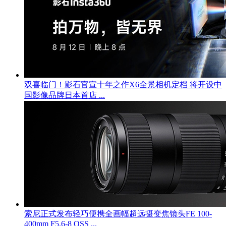
双喜临门！影石官宣十年之作X6全景相机定档 将开设中
国影像品牌日本首店 ...
索尼正式发布轻巧便携全画幅超远摄变焦镜头FE 100-
400mm F5.6-8 OSS ...