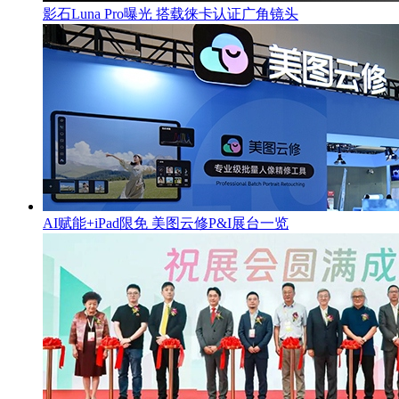
影石Luna Pro曝光 搭载徕卡认证广角镜头
AI赋能+iPad限免 美图云修P&I展台一览