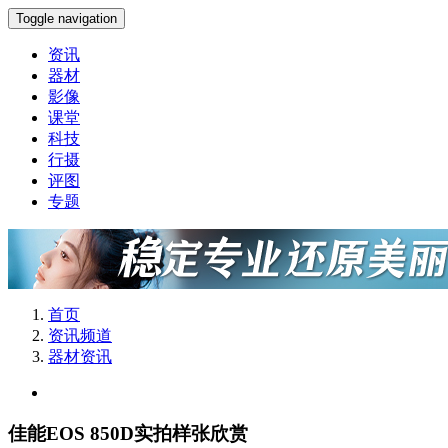
Toggle navigation
资讯
器材
影像
课堂
科技
行摄
评图
专题
首页
资讯频道
器材资讯
佳能EOS 850D实拍样张欣赏