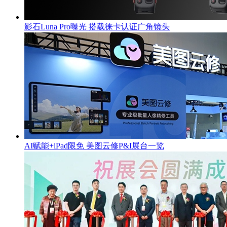
影石Luna Pro曝光 搭载徕卡认证广角镜头
AI赋能+iPad限免 美图云修P&I展台一览