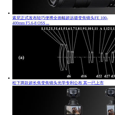
索尼正式发布轻巧便携全画幅超远摄变焦镜头FE 100-
400mm F5.6-8 OSS ...
松下两款超长焦变焦镜头光学专利公布 其一已上市