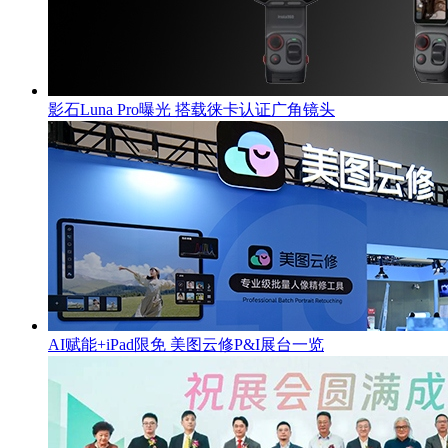
影石Luna Pro曝光 搭载徕卡认证广角镜头
AI赋能+iPad限免 美图云修P&I展台一览