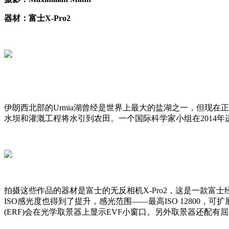
器材：富士X-Pro2
伊朗西北部的Urmia湖曾经是世界上最大的盐湖之一，但现在
水坝和灌溉工程将水引到农田。一个国际科学家小组在2014年进
拍摄这些作品的器材是富士的无反相机X-Pro2，这是一款富士经典的
ISO感光度也得到了提升，感光范围——最高ISO 12800，可
(ERF)会在光学取景器上显示EVF小窗口。另外取景器还配