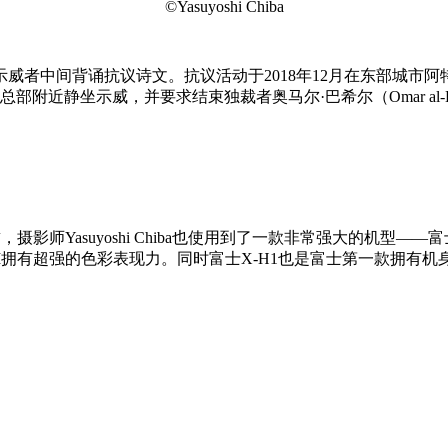
©Yasuyoshi Chiba
威者中间背诵抗议诗文。抗议活动于2018年12月在东部城市
附近静坐示威，并要求结束独裁者奥马尔·巴希尔（Omar al-Ba
誉，摄影师Yasuyoshi Chiba也使用到了一款非常强大的机型—
MOS III拥有超强的色彩表现力。同时富士X-H1也是富士第一