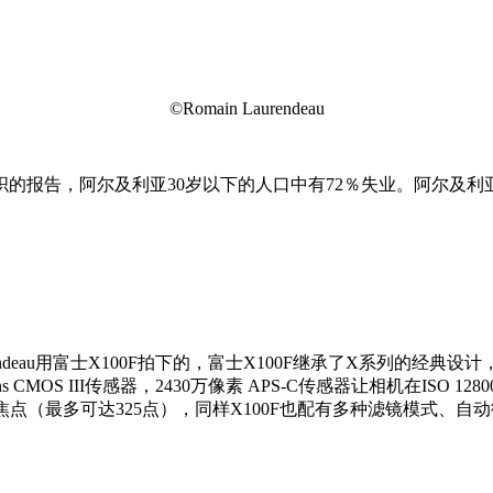
©Romain Laurendeau
报告，阿尔及利亚30岁以下的人口中有72％失业。阿尔及利亚
Romain Laurendeau用富士X100F拍下的，富士X100F继承
 III传感器，2430万像素 APS-C传感器让相机在ISO 12800时
1对焦点（最多可达325点），同样X100F也配有多种滤镜模式、