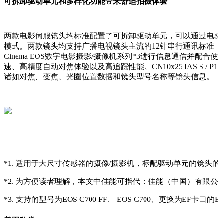
可拆卸驱动单元和多样化功能带来舒适拍摄体验
两款电影伺服镜头均标准配置了可拆卸驱动单元，可以通过电
模式。两款镜头均支持广播电视镜头主流的12针串行通讯标准，使其
Cinema EOS数字电影摄影/摄像机系列*3进行信息通
速、高精度自动对焦体验以及高追踪性能。CN10x25 IAS S /
诸如对焦、变焦、光圈位置数据和镜头型号名称等镜头信息。
*1. 适用于大尺寸传感器的摄像/摄影机，标配驱动单元的镜头
*2. 为方便读者理解，本文中佳能可指代：佳能（中国）有限
*3. 支持的型号为EOS C700 FF、 EOS C700、更换为EF卡口的EOS 