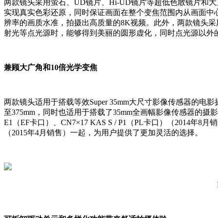
两款镜头采用萤石、UD镜片、Hi-UD镜片等超低色散镜片
实现真实色彩还原，同时保证画面在整个变焦范围内从画面中心
辨率的画质水准，拍摄出高质量的8K视频。此外，两款镜头采
射光等点光源时，能够得到美丽的圆形虚化，同时点光源以外
兼顾大广角和10倍光学变焦
两款镜头适用于搭载等效Super 35mm大尺寸影像传感器的电影
至375mm，同时也适用于搭载了35mm全画幅影像传感器的摄影机
E1（EF卡口）、CN7×17 KAS S / P1（PL卡口）（2014年8月销
（2015年4月销售）一起，为用户提供了更加灵活的选择。