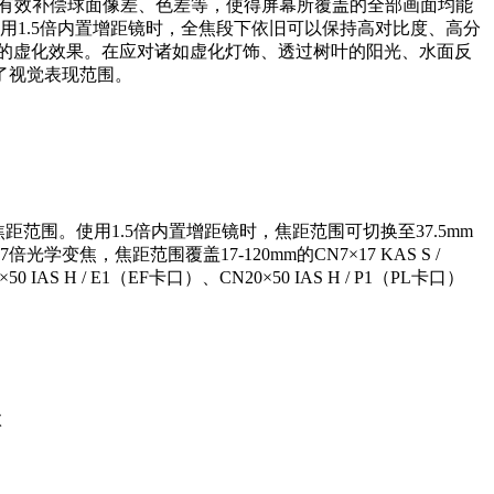
可有效补偿球面像差、色差等，使得屏幕所覆盖的全部画面均能
用1.5倍内置增距镜时，全焦段下依旧可以保持高对比度、高分
然的虚化效果。在应对诸如虚化灯饰、透过树叶的阳光、水面反
了视觉表现范围。
焦距范围。使用1.5倍内置增距镜时，焦距范围可切换至37.5mm
，焦距范围覆盖17-120mm的CN7×17 KAS S /
AS H / E1（EF卡口）、CN20×50 IAS H / P1（PL卡口）
款