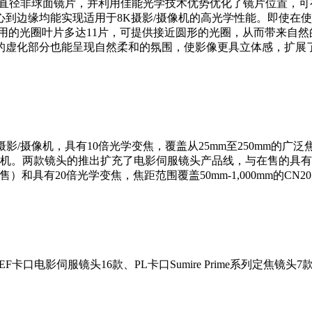
和大直径非球面镜片，并利用佳能光学技术优势优化了镜片位置，
到边缘均能实现适用于8K摄影/摄像机的高光学性能。即使在使
用的光圈叶片多达11片，可提供接近圆形的光圈，从而带来自
的虚化部分也能呈现自然柔和的氛围，使影像更具立体感，扩展
摄影/摄像机，具有10倍光学变焦，覆盖从25mm至250mm的广泛
。两款镜头的推出扩充了电影伺服镜头产品线，与在售的具有7倍光学变焦
售）和具有20倍光学变焦，焦距范围覆盖50mm-1,000mm的CN20×50 I
EF卡口电影伺服镜头16款、PL卡口Sumire Prime系列定焦镜头7