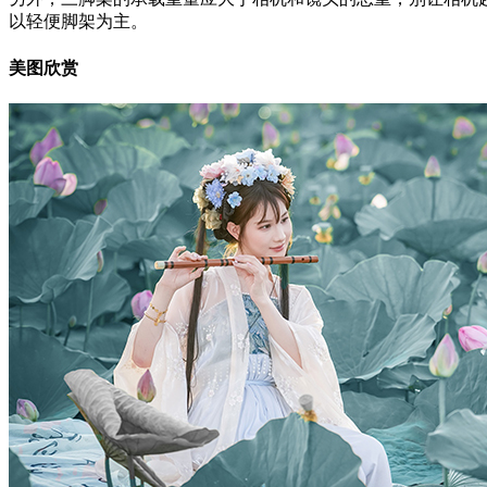
以轻便脚架为主。
美图欣赏