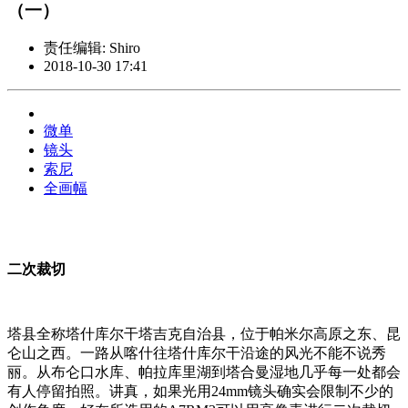
（一）
责任编辑: Shiro
2018-10-30 17:41
微单
镜头
索尼
全画幅
二次裁切
塔县全称塔什库尔干塔吉克自治县，位于帕米尔高原之东、昆
仑山之西。一路从喀什往塔什库尔干沿途的风光不能不说秀
丽。从布仑口水库、帕拉库里湖到塔合曼湿地几乎每一处都会
有人停留拍照。讲真，如果光用24mm镜头确实会限制不少的