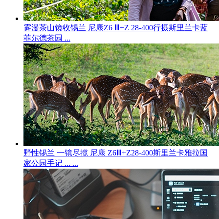
雾漫茶山镜收锡兰 尼康Z6 Ⅲ+Z 28-400行摄斯里兰卡蓝
菲尔德茶园 ...
野性锡兰 一镜尽揽 尼康 Z6Ⅲ+Z28-400斯里兰卡雅拉国
家公园手记 ... ...