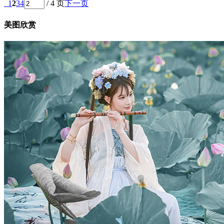
1
2
3
4
/ 4 页
下一页
美图欣赏