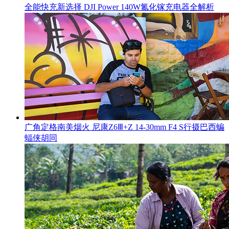
全能快充新选择 DJI Power 140W氮化镓充电器全解析
广角定格南美烟火 尼康Z6Ⅲ+Z 14-30mm F4 S行摄巴西蝙
蝠侠胡同